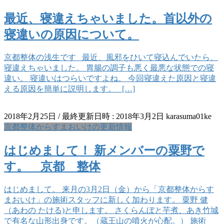
最近、寝違えちゃいました。首以外の
寝違いの原因について。
京都整体の浅生です 最近、風邪をひいて寝込んでいたら、
寝違えちゃいました。 胃腸の調子も悪く最悪な状態での寝
違い。 寝違いはつらいですよね。 今回寝違えた原因と寝違
える原因を簡単に説明します。 […]
2018年2月25日
/ 最終更新日時 :
2018年3月2日
karasuma01ke
京都整体からすまおいけの更新情報
はじめまして！ 新メンバーの粟野で
す。 京都 整体
はじめまして。 来月の3月2日（金）から「京都整体からす
まおいけ」の施術スタッフに新しく加わります。 粟野 健
（あわの たける)と申します。 さくらんぼと芋煮、あき竹城
で有名な山形出身です。（蔵王山の噴火が心配。） 施術