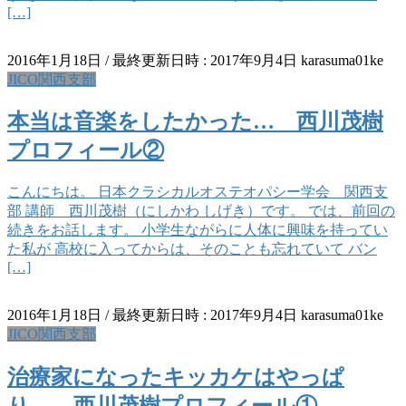
[…]
2016年1月18日
/ 最終更新日時 :
2017年9月4日
karasuma01ke
JICO関西支部
本当は音楽をしたかった… 西川茂樹
プロフィール②
こんにちは。 日本クラシカルオステオパシー学会 関西支
部 講師 西川茂樹（にしかわ しげき）です。 では、前回の
続きをお話します。 小学生ながらに人体に興味を持ってい
た私が 高校に入ってからは、そのことも忘れていて バン
[…]
2016年1月18日
/ 最終更新日時 :
2017年9月4日
karasuma01ke
JICO関西支部
治療家になったキッカケはやっぱ