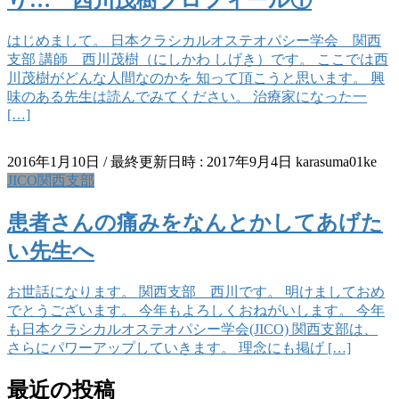
り… 西川茂樹プロフィール①
はじめまして。 日本クラシカルオステオパシー学会 関西
支部 講師 西川茂樹（にしかわ しげき）です。 ここでは西
川茂樹がどんな人間なのかを 知って頂こうと思います。 興
味のある先生は読んでみてください。 治療家になった一
[…]
2016年1月10日
/ 最終更新日時 :
2017年9月4日
karasuma01ke
JICO関西支部
患者さんの痛みをなんとかしてあげた
い先生へ
お世話になります。 関西支部 西川です。 明けましておめ
でとうございます。 今年もよろしくおねがいします。 今年
も日本クラシカルオステオパシー学会(JICO) 関西支部は、
さらにパワーアップしていきます。 理念にも掲げ […]
最近の投稿