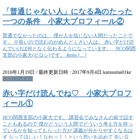
「普通じゃない人」になる為のたった
一つの条件 小家大プロフィール②
普通でなかったのは、 僕が人を信じない人間だったことで
す。 ※長いので読むのがめんどくさい人は、 赤い字だけ読
んでいけば何となく伝わるようになっています。 JICO関西
支部の小家大(ヒロシ)です。 &nbs […]
2016年1月19日
/ 最終更新日時 :
2017年9月4日
karasuma01ke
JICO関西支部
赤い字だけ読んでね♡ 小家大プロフ
ィール①
JICO関西支部の小家大です。 講習会でみなさんの前で話す
こともあるので 僕がどういう人間でどういう考え方を持っ
ているかを知ってもらった方が 講義が分かりやすくなるは
ず なってほしい！なれッ！！という思いを込めて 生い立