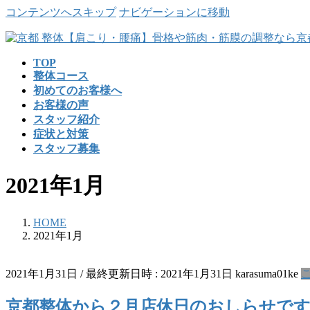
コンテンツへスキップ
ナビゲーションに移動
TOP
整体コース
初めてのお客様へ
お客様の声
スタッフ紹介
症状と対策
スタッフ募集
2021年1月
HOME
2021年1月
2021年1月31日
/ 最終更新日時 :
2021年1月31日
karasuma01ke
京都整体から２月店休日のおしらせで