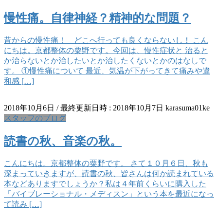
慢性痛。自律神経？精神的な問題？
昔からの慢性痛！ どこへ行っても良くならないし！ こん
にちは。京都整体の粟野です。今回は、慢性症状と 治ると
か治らないとか治したいとか治したくないとかのはなしで
す。 ①慢性痛について 最近、気温が下がってきて痛みや違
和感 […]
2018年10月6日
/ 最終更新日時 :
2018年10月7日
karasuma01ke
スタッフのブログ
読書の秋、音楽の秋。
こんにちは。京都整体の粟野です。 さて１０月６日、秋も
深まっていきますが、読書の秋、皆さんは何か読まれている
本などありますでしょうか？私は４年前くらいに購入した
「バイブレーショナル・メディスン」という本を最近になっ
て読み […]