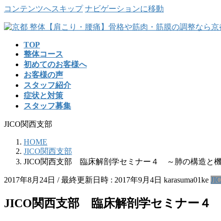
コンテンツへスキップ
ナビゲーションに移動
TOP
整体コース
初めてのお客様へ
お客様の声
スタッフ紹介
症状と対策
スタッフ募集
JICO関西支部
HOME
JICO関西支部
JICO関西支部 臨床解剖学セミナー４ ～肺の構造と
2017年8月24日
/ 最終更新日時 :
2017年9月4日
karasuma01ke
J
JICO関西支部 臨床解剖学セミナー４