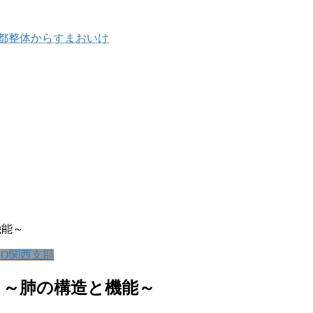
機能～
ICO関西支部
 ～肺の構造と機能～