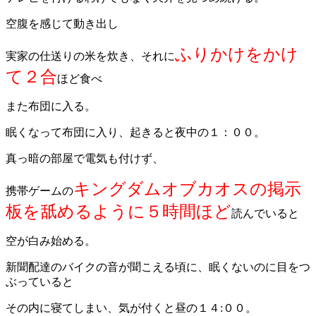
空腹を感じて動き出し
ふりかけをかけ
実家の仕送りの米を炊き、それに
て２合
ほど食べ
また布団に入る。
眠くなって布団に入り、起きると夜中の１：００。
真っ暗の部屋で電気も付けず、
キングダムオブカオスの掲示
携帯ゲームの
板を舐めるように５時間ほど
読んでいると
空が白み始める。
新聞配達のバイクの音が聞こえる頃に、眠くないのに目をつ
ぶっていると
その内に寝てしまい、気が付くと昼の１４:００。