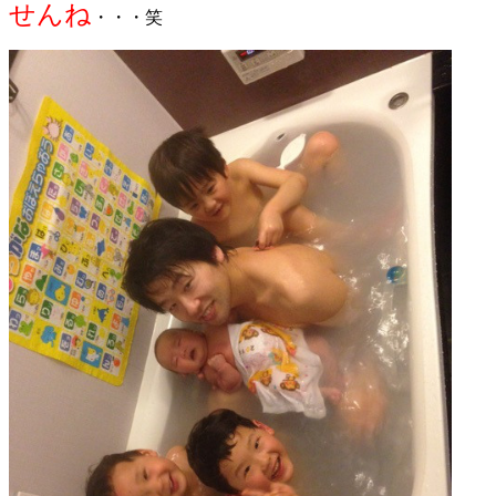
せんね
・・・
笑