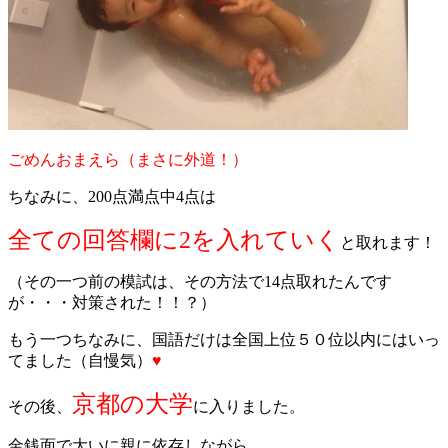
ごめんおまえら（まさに外道！）
ちなみに、200点満点中4点は
全ての回答欄に2を入れていく
と取れます！
（その一つ前の模試は、その方法で14点取れたんです
が・・・対策された！！？）
もう一つちなみに、国語だけは全国上位５０位以内にはいっ
てました（自慢気）
♥
京都の大学
その後、
に入りました。
金銭面で大いに親に依存しながら