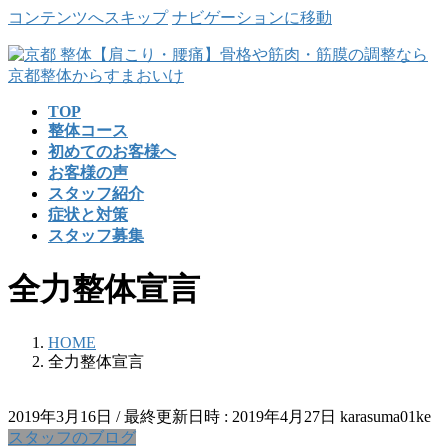
コンテンツへスキップ
ナビゲーションに移動
TOP
整体コース
初めてのお客様へ
お客様の声
スタッフ紹介
症状と対策
スタッフ募集
全力整体宣言
HOME
全力整体宣言
2019年3月16日
/ 最終更新日時 :
2019年4月27日
karasuma01ke
スタッフのブログ