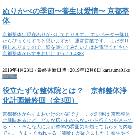
ぬりかべの季節〜養生は愛情〜 京都整
体
京都整体は現在ぬりかべしております。 エレベーター降り
たらびっくりすると思いますが、通常営業です。 まだ塗り
残しありますので、壁を塗ってみたい方はお電話ください
京都整体からすまおいけ 075-211-4888
2019年4月23日
/ 最終更新日時 :
2019年12月8日
karasuma01ke
ブログ
役立たずな整体院とは？ 京都整体浄
化計画最終回（全3回）
京都整体からすまおいけの小家です。 この記事は 京都整体
に興味あるけど、どんな店かわからないから行くのを迷って
る・・・そんな人に京都整体の雰囲気を知ってもらえる内容
です。 うま～くぬれ～る（漆喰）が届きました！ 養生やペ