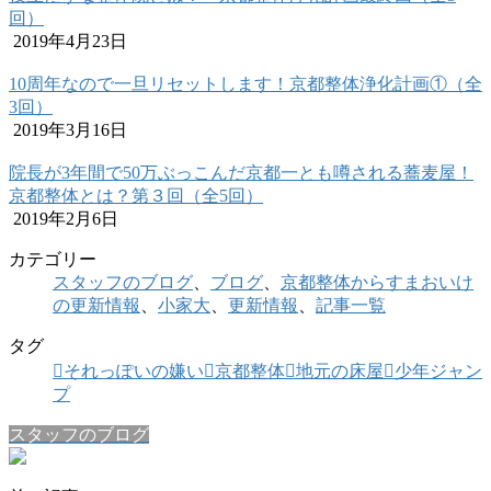
回）
2019年4月23日
10周年なので一旦リセットします！京都整体浄化計画①（全
3回）
2019年3月16日
院長が3年間で50万ぶっこんだ京都一とも噂される蕎麦屋！
京都整体とは？第３回（全5回）
2019年2月6日
カテゴリー
スタッフのブログ
、
ブログ
、
京都整体からすまおいけ
の更新情報
、
小家大
、
更新情報
、
記事一覧
タグ
それっぽいの嫌い
京都整体
地元の床屋
少年ジャン
プ
スタッフのブログ