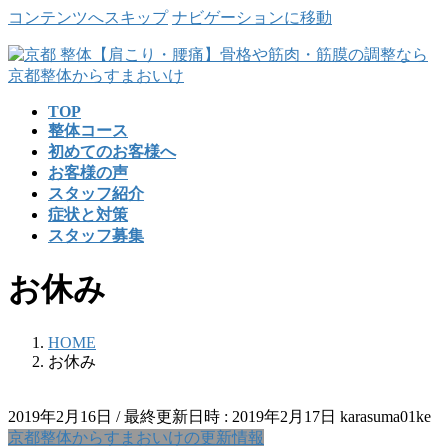
コンテンツへスキップ
ナビゲーションに移動
TOP
整体コース
初めてのお客様へ
お客様の声
スタッフ紹介
症状と対策
スタッフ募集
お休み
HOME
お休み
2019年2月16日
/ 最終更新日時 :
2019年2月17日
karasuma01ke
京都整体からすまおいけの更新情報