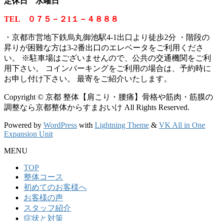
定休日 水曜日
TEL ０７５－２1１－４８８８
・京都市営地下鉄烏丸御池駅4-1出口より徒歩2分 ・階段の
昇りが困難な方は3-2番出口のエレベータをご利用くださ
い。
※
駐車場はございませんので、公共の交通機関をご利
用下さい。 コインパーキングをご利用の場合は、予約時に
お申し付け下さい。 最寄をご紹介いたします。
Copyright © 京都 整体【肩こり・腰痛】骨格や筋肉・筋膜の
調整なら京都整体からすまおいけ All Rights Reserved.
Powered by
WordPress
with
Lightning Theme
&
VK All in One
Expansion Unit
MENU
TOP
整体コース
初めてのお客様へ
お客様の声
スタッフ紹介
症状と対策