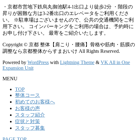
・京都市営地下鉄烏丸御池駅4-1出口より徒歩2分 ・階段の
昇りが困難な方は3-2番出口のエレベータをご利用くださ
い。
※
駐車場はございませんので、公共の交通機関をご利
用下さい。 コインパーキングをご利用の場合は、予約時に
お申し付け下さい。 最寄をご紹介いたします。
Copyright © 京都 整体【肩こり・腰痛】骨格や筋肉・筋膜の
調整なら京都整体からすまおいけ All Rights Reserved.
Powered by
WordPress
with
Lightning Theme
&
VK All in One
Expansion Unit
MENU
TOP
整体コース
初めてのお客様へ
お客様の声
スタッフ紹介
症状と対策
スタッフ募集
PAGE TOP