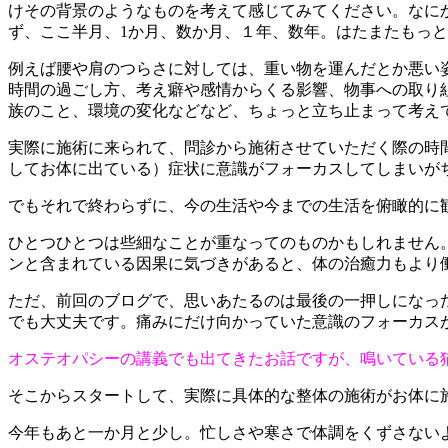
けその背景のようなものを考えて感じてみてください。なに
ず、ここ半月、1か月、数か月、１年、数年。はたまたもっ
例えば腰や肩のつらさに対しては、重い物を運んだとか悪い
時間の過ごし方、考え癖や感情からくる影響、物事への取り
族のこと、環境の変化などなど、ちょっと立ち止まって考え
実際に施術に来られて、問診から施術させていただく際の時
してお体に出ている）症状に意識がフォーカスしてしまいが
でもそれで終わらずに、今の生活や今までの生活を俯瞰的に
ひとつひとつは些細なことが重なってのものかもしれません
ンと含まれている因果に気づきがあると、体の治癒力もより
ただ、前回のブログで、思いあたるのは最後の一押しになっ
でも大丈夫です。痛みにだけ向かっていた意識のフォーカス
オステオパシーの講義でも出てきたお話ですが、鳴いている
そこからスタートして、実際に具体的な整体の施術がお体に
今年もあと一か月と少し。忙しさや寒さで体調をくずさない