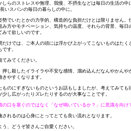
かしらのストレスや無理、我慢、不摂生などは毎日の生活の中
と長いスパンの毎日の暮らしの中に。
姿勢でいたとかの力学的、構造的な負担だけとは限りません。仕
組み方やモチベーション、気持ちの温度、それらの背景、毎日
てみて欲しいのです。
間だけでは、ご本人の頭には浮かび上がってこないものはたく
ちです。
観てみてください。
。押し殺したイライラや不安な感情、溜め込んだなんやかんや
働きやすくなります。
たものにすぎないものというお話もしましたが、考えてみても
が少し広がったりズレたりするのが大事なことです。
猫の口を塞ぐのではなく「なぜ鳴いているか？」に意識を向け
施されるのは心身にとってとても良い流れとなります。
よう、どうぞ皆さんご自愛ください。