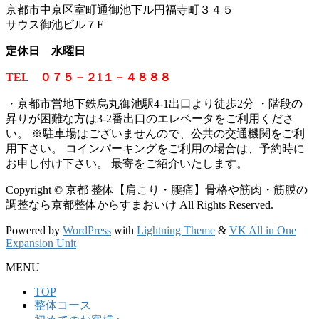
京都市中京区室町通御池下ル円福寺町３４５
サウス御池ビル７F
定休日 水曜日
TEL ０７５－２1１－４８８８
・京都市営地下鉄烏丸御池駅4-1出口より徒歩2分 ・階段の
昇りが困難な方は3-2番出口のエレベータをご利用くださ
い。
※
駐車場はございませんので、公共の交通機関をご利
用下さい。 コインパーキングをご利用の場合は、予約時に
お申し付け下さい。 最寄をご紹介いたします。
Copyright © 京都 整体【肩こり・腰痛】骨格や筋肉・筋膜の
調整なら京都整体からすまおいけ All Rights Reserved.
Powered by
WordPress
with
Lightning Theme
&
VK All in One
Expansion Unit
MENU
TOP
整体コース